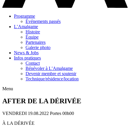
Programme
Événements passés
L’Amalgame
Histoire
Équipe
Partenaires
Galerie photo
News & Jobs
Infos pratiques
Contact
Bénévoler à L’Amalgame
Devenir membre et soutenir
Technique/résidence/location
Menu
AFTER DE LA DÉRIVÉE
VENDREDI 19.08.2022
Portes 00h00
À LA DÉRIVÉE