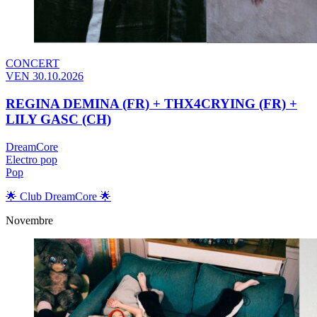
CONCERT
VEN 30.10.2026
REGINA DEMINA (FR) + THX4CRYING (FR) +
LILY GASC (CH)
DreamCore
Electro pop
Pop
🌟 Club DreamCore 🌟
Novembre