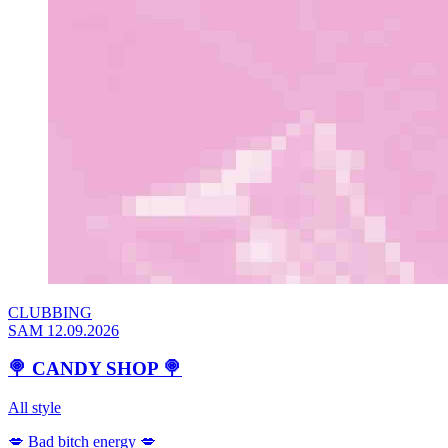
CLUBBING
SAM 12.09.2026
🍭 CANDY SHOP 🍭
All style
💋 Bad bitch energy 💋