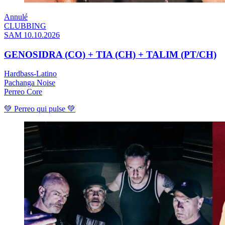
Annulé
CLUBBING
SAM 10.10.2026
GENOSIDRA (CO) + TIA (CH) + TALIM (PT/CH)
Hardbass-Latino
Pachanga Noise
Perreo Core
💚 Perreo qui pulse 💚