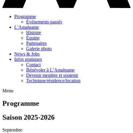
Programme
Événements passés
L’Amalgame
Histoire
Équipe
Partenaires
Galerie photo
News & Jobs
Infos pratiques
Contact
Bénévoler à L’Amalgame
Devenir membre et soutenir
Technique/résidence/location
Menu
Programme
Saison 2025-2026
Septembre