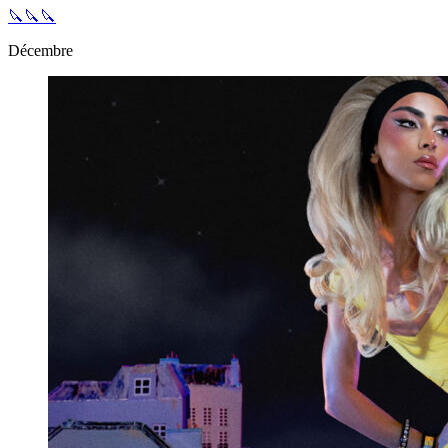
🔪🔪🔪
Décembre