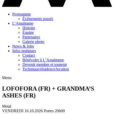
Programme
Événements passés
L’Amalgame
Histoire
Équipe
Partenaires
Galerie photo
News & Jobs
Infos pratiques
Contact
Bénévoler à L’Amalgame
Devenir membre et soutenir
Technique/résidence/location
Menu
LOFOFORA (FR) + GRANDMA’S
ASHES (FR)
Metal
VENDREDI 16.10.2026
Portes 20h00