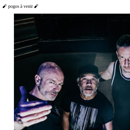
🧨 pogos à venir 🧨