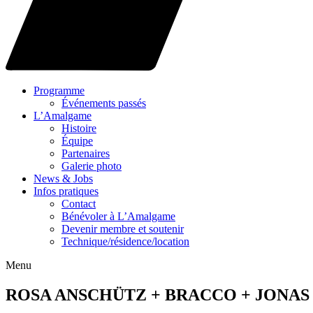
Programme
Événements passés
L’Amalgame
Histoire
Équipe
Partenaires
Galerie photo
News & Jobs
Infos pratiques
Contact
Bénévoler à L’Amalgame
Devenir membre et soutenir
Technique/résidence/location
Menu
ROSA ANSCHÜTZ + BRACCO + JONA