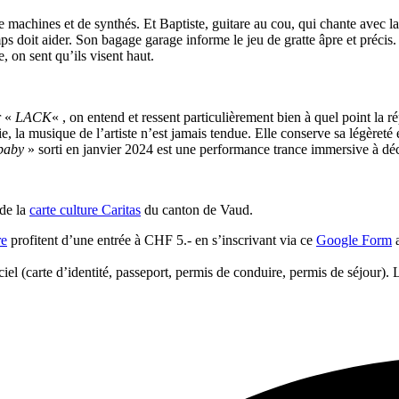
machines et de synthés. Et Baptiste, guitare au cou, qui chante avec la
 doit aider. Son bagage garage informe le jeu de gratte âpre et précis. Ba
, on sent qu’ils visent haut.
r «
LACK
« , on entend et ressent particulièrement bien à quel point la 
ie, la musique de l’artiste n’est jamais tendue. Elle conserve sa légèret
 baby
» sorti en janvier 2024 est une performance trance immersive à déc
 de la
carte culture Caritas
du canton de Vaud.
re
profitent d’une entrée à CHF 5.- en s’inscrivant via ce
Google Form
a
ficiel (carte d’identité, passeport, permis de conduire, permis de séjour