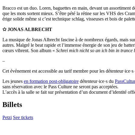
Bracco est un duo. Loren, baguettes en main, devant un assortiment de 
que les mots sortent mieux. S’être pété la rétine sur les VHS des Cramps
érige solide même si c’est technique schlag, visseuses et bois de palette
✩ JONAS ALBRECHT
La musique de Jonas Albrecht fascine à de nombreux égards, mais su
autres. Malgré le beat rapide et l’immense énergie de son jeu de batter
cœurs vibrent. Son album «
Schrei mich nicht so an ich bin in trance
–
Cet événement est accessible au tarif membre pour les détenteur·ice·s
Les jeunes
en formation post-obligatoire
détenteur·ice·s du
PassCultu
sans réservation avec le Pass Culture ne seront pas acceptées.
L’accès à la salle se fait sur présentation d’un document d’identité of
Billets
Petzi
See tickets