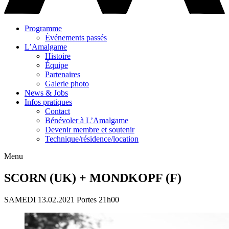
Programme
Événements passés
L’Amalgame
Histoire
Équipe
Partenaires
Galerie photo
News & Jobs
Infos pratiques
Contact
Bénévoler à L’Amalgame
Devenir membre et soutenir
Technique/résidence/location
Menu
SCORN (UK) + MONDKOPF (F)
SAMEDI 13.02.2021
Portes 21h00