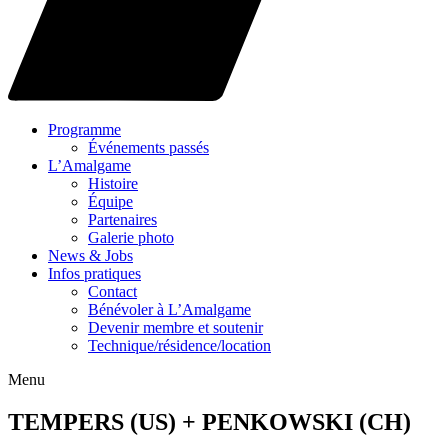
Programme
Événements passés
L’Amalgame
Histoire
Équipe
Partenaires
Galerie photo
News & Jobs
Infos pratiques
Contact
Bénévoler à L’Amalgame
Devenir membre et soutenir
Technique/résidence/location
Menu
TEMPERS (US) + PENKOWSKI (CH)