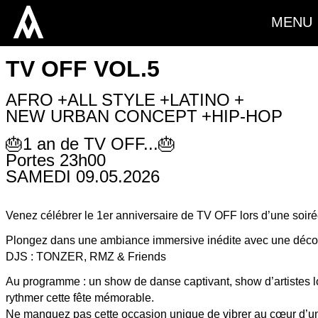
MENU
TV OFF VOL.5
AFRO
ALL STYLE
LATINO
SOLD
NEW URBAN CONCEPT
HIP-HOP
🎂1 an de TV OFF...🎂
Portes 23h00
SAMEDI 09.05.2026
OUT
CLUBBING
Venez célébrer le 1er anniversaire de TV OFF lors d’une soiré
Plongez dans une ambiance immersive inédite avec une décor
DJS : TONZER, RMZ & Friends
Au programme : un show de danse captivant, show d’artistes lo
rythmer cette fête mémorable.
Ne manquez pas cette occasion unique de vibrer au cœur d’une