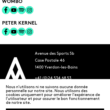
WOMBO
PETER KERNEL
Avenue des Sports 5b
Case Postale 46
1400 Yverdon-les-Bains
+41 (0)24 534 68 53
info@amalgameclub.ch
Nous n'utilisons ni ne suivons aucune donnée
personnelle sur notre site. Nous utilisons des
cookies uniquement pour améliorer l'expérience de
S’INSCRIRE À NOTRE NEWSLETTER
l'utilisateur et pour assurer le bon fonctionnement
de notre site.
DEVENIR MEMBRE ET SOUTENIR